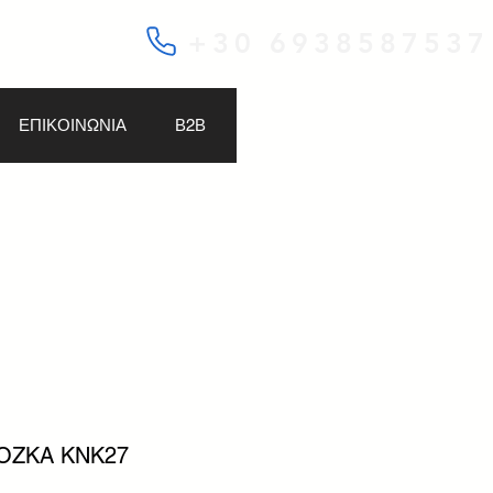
+30 6938587537
ΕΠΙΚΟΙΝΩΝΙΑ
Β2Β
 OZKA KNK27