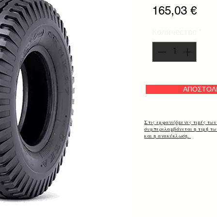
Цен
165,03 €
Количество
*
ΑΠΟΣΤΟΛ
Στις εμφανιζόμενες τιμές των
συμπεριλαμβάνεται η τιμή τ
και η ανακύκλωση.