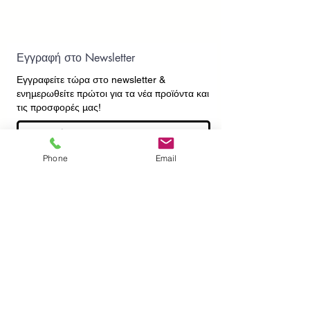
Εγγραφή στο Newsletter
Εγγραφείτε τώρα στο newsletter
&
ενημερωθείτε πρώτοι για τα νέα προϊόντα και
τις προσφορές μας!
Phone
Email
Εγγραφή
ΕΠΙΚΟΙΝΩΝΙΑ
ΠΛΗΡΟΦΟΡΙΕΣ
Πληρωμές - Αποστολές
Πολιτική Επιστροφών
Προσωπικά Δεδομένα
Συχνές Ερωτήσεις
​Όροι Χρήσης