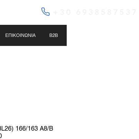
+30 6938587537
ΕΠΙΚΟΙΝΩΝΙΑ
Β2Β
8L26) 166/163 A8/B
0