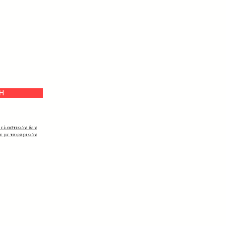
на
Η
 ελαστικών δεν
ων μεταφορικών