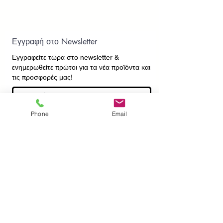
Εγγραφή στο Newsletter
Εγγραφείτε τώρα στο newsletter
&
ενημερωθείτε πρώτοι για τα νέα προϊόντα και
τις προσφορές μας!
Phone
Email
Εγγραφή
ΕΠΙΚΟΙΝΩΝΙΑ
ΠΛΗΡΟΦΟΡΙΕΣ
Πληρωμές - Αποστολές
Πολιτική Επιστροφών
Προσωπικά Δεδομένα
Συχνές Ερωτήσεις
​Όροι Χρήσης