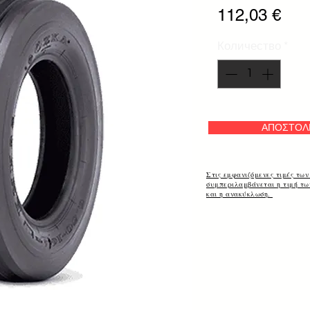
Цен
112,03 €
Количество
*
ΑΠΟΣΤΟΛ
Στις εμφανιζόμενες τιμές των
συμπεριλαμβάνεται η τιμή τ
και η ανακύκλωση.