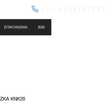
+30 6938587537
ΕΠΙΚΟΙΝΩΝΙΑ
Β2Β
OZKA KNK35