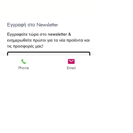
Εγγραφή στο Newsletter
Εγγραφείτε τώρα στο newsletter
&
ενημερωθείτε πρώτοι για τα νέα προϊόντα και
τις προσφορές μας!
Phone
Email
Εγγραφή
ΕΠΙΚΟΙΝΩΝΙΑ
ΠΛΗΡΟΦΟΡΙΕΣ
Πληρωμές - Αποστολές
Πολιτική Επιστροφών
Προσωπικά Δεδομένα
Συχνές Ερωτήσεις
​Όροι Χρήσης