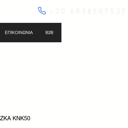
+30 6938587537
ΕΠΙΚΟΙΝΩΝΙΑ
Β2Β
OZKA KNK50