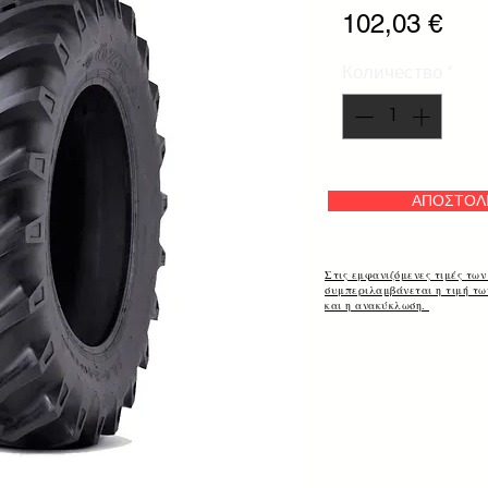
Цен
102,03 €
Количество
*
ΑΠΟΣΤΟΛ
Στις εμφανιζόμενες τιμές των
συμπεριλαμβάνεται η τιμή τ
και η ανακύκλωση.