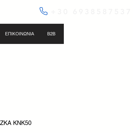
+30 6938587537
ΕΠΙΚΟΙΝΩΝΙΑ
Β2Β
OZKA KNK50