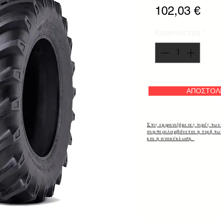
Цен
102,03 €
Количество
*
ΑΠΟΣΤΟΛ
Στις εμφανιζόμενες τιμές των
συμπεριλαμβάνεται η τιμή τ
και η ανακύκλωση.