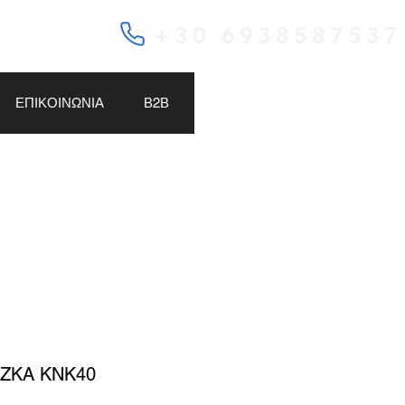
+30 6938587537
ΕΠΙΚΟΙΝΩΝΙΑ
Β2Β
OZKA KNK40