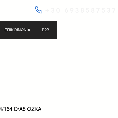
+30 6938587537
ΕΠΙΚΟΙΝΩΝΙΑ
Β2Β
64/164 D/A8 OZKA