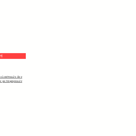
на
Η
 ελαστικών δεν
ων μεταφορικών