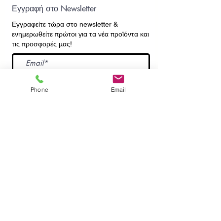
Εγγραφή στο Newsletter
Εγγραφείτε τώρα στο newsletter
&
ενημερωθείτε πρώτοι για τα νέα προϊόντα και
τις προσφορές μας!
Εγγραφή
Phone
Email
ΕΠΙΚΟΙΝΩΝΙΑ
ΠΛΗΡΟΦΟΡΙΕΣ
Πληρωμές - Αποστολές
Πολιτική Επιστροφών
Προσωπικά Δεδομένα
Συχνές Ερωτήσεις
​Όροι Χρήσης