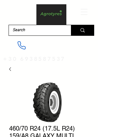
+30 6938587537
460/70 R24 (17.5L R24)
159/A8 GALAXY MULTI