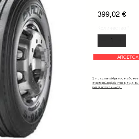
Цен
399,02 €
Количество
*
ΑΠΟΣΤΟΛ
Στις εμφανιζόμενες τιμές των
συμπεριλαμβάνεται η τιμή τ
και η ανακύκλωση.