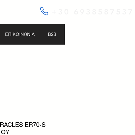
+30 6938587537
ΕΠΙΚΟΙΝΩΝΙΑ
Β2Β
ERACLES ER70-S
ΜΟΥ