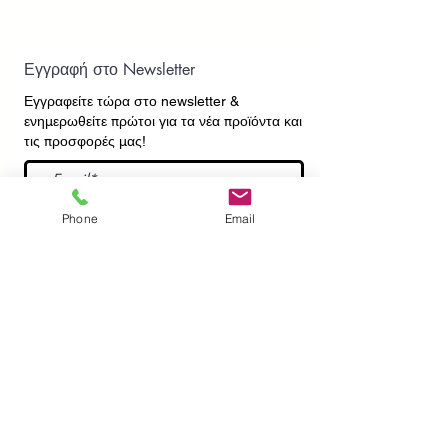
Εγγραφή στο Newsletter
Εγγραφείτε τώρα στο newsletter
&
ενημερωθείτε πρώτοι για τα νέα προϊόντα και
τις προσφορές μας!
Εγγραφή
Phone
Email
ΕΠΙΚΟΙΝΩΝΙΑ
ΠΛΗΡΟΦΟΡΙΕΣ
Πληρωμές - Αποστολές
Πολιτική Επιστροφών
Προσωπικά Δεδομένα
Συχνές Ερωτήσεις
​Όροι Χρήσης