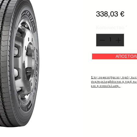
Цен
338,03 €
Количество
*
ΑΠΟΣΤΟΛ
Στις εμφανιζόμενες τιμές των
συμπεριλαμβάνεται η τιμή τ
και η ανακύκλωση.