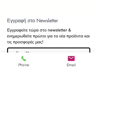
Εγγραφή στο Newsletter
Εγγραφείτε τώρα στο newsletter
&
ενημερωθείτε πρώτοι για τα νέα προϊόντα και
τις προσφορές μας!
Εγγραφή
Phone
Email
ΕΠΙΚΟΙΝΩΝΙΑ
ΠΛΗΡΟΦΟΡΙΕΣ
Πληρωμές - Αποστολές
Πολιτική Επιστροφών
Προσωπικά Δεδομένα
Συχνές Ερωτήσεις
​Όροι Χρήσης