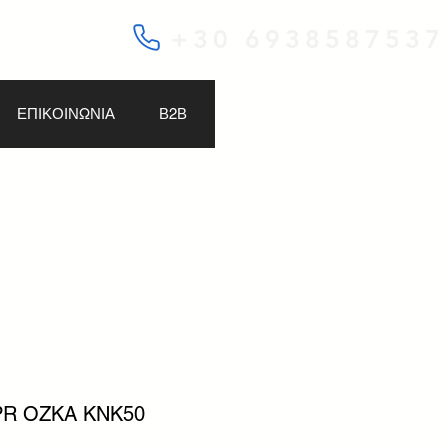
+30 6938587537
ΕΠΙΚΟΙΝΩΝΙΑ
Β2Β
0PR OZKA KNK50