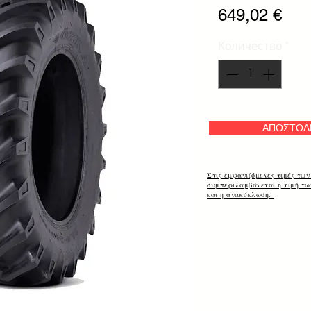
Цен
649,02 €
Количество
*
ΑΠΟΣΤΟΛ
Στις εμφανιζόμενες τιμές των
συμπεριλαμβάνεται η τιμή τ
και η ανακύκλωση.