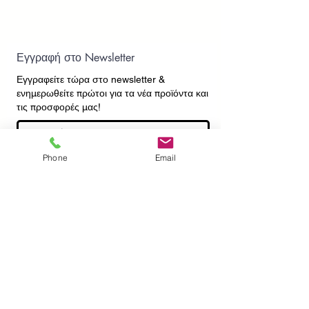
Εγγραφή στο Newsletter
Εγγραφείτε τώρα στο newsletter
&
ενημερωθείτε πρώτοι για τα νέα προϊόντα και
τις προσφορές μας!
Phone
Email
Εγγραφή
ΕΠΙΚΟΙΝΩΝΙΑ
ΠΛΗΡΟΦΟΡΙΕΣ
Πληρωμές - Αποστολές
Πολιτική Επιστροφών
Προσωπικά Δεδομένα
Συχνές Ερωτήσεις
​Όροι Χρήσης