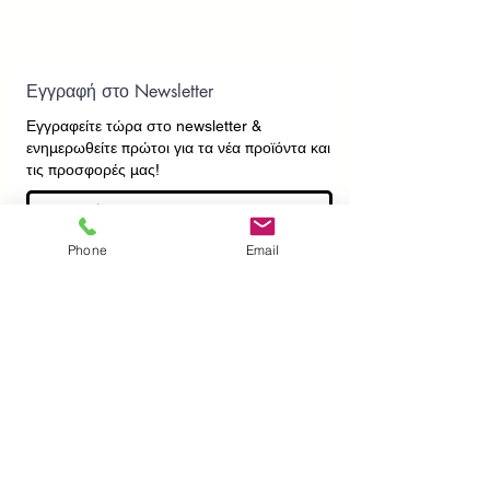
Εγγραφή στο Newsletter
Εγγραφείτε τώρα στο newsletter
&
ενημερωθείτε πρώτοι για τα νέα προϊόντα και
τις προσφορές μας!
Phone
Email
Εγγραφή
ΕΠΙΚΟΙΝΩΝΙΑ
ΠΛΗΡΟΦΟΡΙΕΣ
Πληρωμές - Αποστολές
Πολιτική Επιστροφών
Προσωπικά Δεδομένα
Συχνές Ερωτήσεις
​Όροι Χρήσης