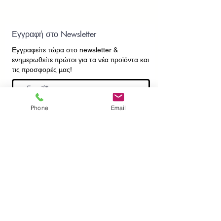
Εγγραφή στο Newsletter
Εγγραφείτε τώρα στο newsletter
&
ενημερωθείτε πρώτοι για τα νέα προϊόντα και
τις προσφορές μας!
Εγγραφή
Phone
Email
ΕΠΙΚΟΙΝΩΝΙΑ
ΠΛΗΡΟΦΟΡΙΕΣ
Πληρωμές - Αποστολές
Πολιτική Επιστροφών
Προσωπικά Δεδομένα
Συχνές Ερωτήσεις
​Όροι Χρήσης