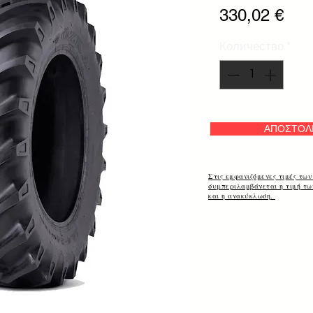
Цен
330,02 €
Количество
*
ΑΠΟΣΤΟΛ
Στις εμφανιζόμενες τιμές των
συμπεριλαμβάνεται η τιμή τ
και η ανακύκλωση.