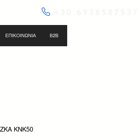
+30 6938587537
ΕΠΙΚΟΙΝΩΝΙΑ
Β2Β
OZKA KNK50