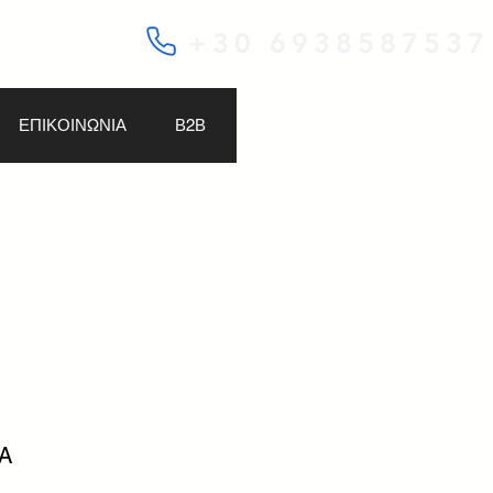
+30 6938587537
ΕΠΙΚΟΙΝΩΝΙΑ
Β2Β
8A