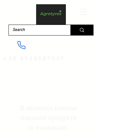
+30 6938587537
В момента нямаме
никакви продукти
за показване..